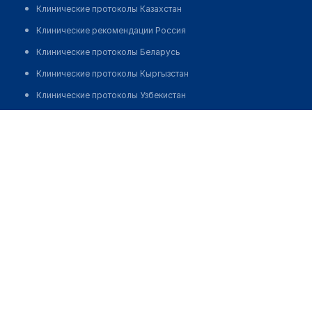
Клинические протоколы Казахстан
Клинические рекомендации Россия
Клинические протоколы Беларусь
Клинические протоколы Кыргызстан
Клинические протоколы Узбекистан
Клинические протоколы диагностики и лечения
Куракбаев Едил Бекбаевич
Обзоры мировой медицинской периодики
Заболевания: обзорные статьи
Новости здравоохранения
Медикаменты
Лабораторные показатели
Медицинские термины
Мобильные приложения
клиникам
МИС для клиники