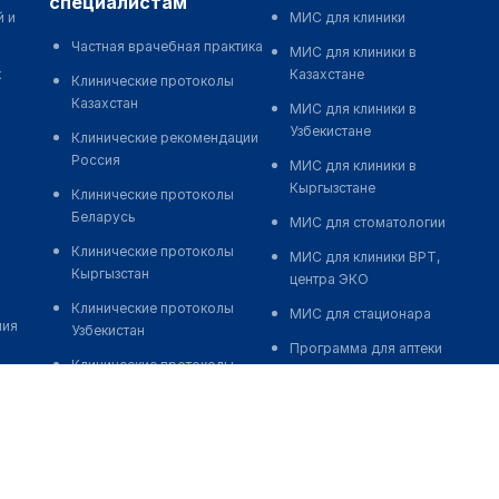
специалистам
й и
МИС для клиники
Частная врачебная практика
МИС для клиники в
к
Казахстане
Клинические протоколы
Казахстан
МИС для клиники в
Узбекистане
Клинические рекомендации
Россия
МИС для клиники в
Кыргызстане
Клинические протоколы
Беларусь
МИС для стоматологии
Клинические протоколы
МИС для клиники ВРТ,
Кыргызстан
центра ЭКО
Клинические протоколы
МИС для стационара
ния
Узбекистан
Программа для аптеки
Клинические протоколы
Автоматизация блока
диагностики и лечения
питания
Обзоры мировой
Реклама и продвижение
медицинской периодики
клиник
Заболевания: обзорные
Разработка сайта клиники