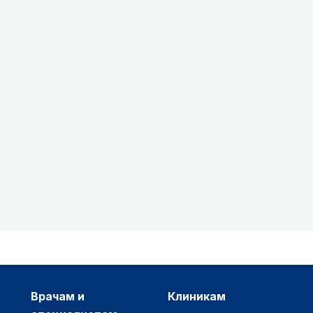
врачам и
клиникам