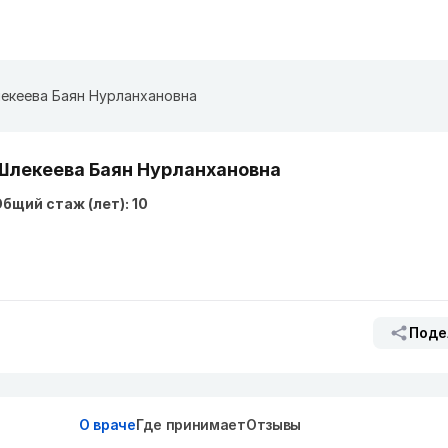
екеева Баян Нурланхановна
Шлекеева Баян Нурланхановна
бщий стаж (лет): 10
Поде
О враче
Где принимает
Отзывы