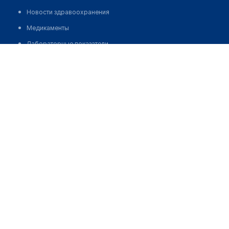
Новости здравоохранения
Медикаменты
Лабораторные показатели
Грушевский Виталий Евгеньевич
Медицинские термины
Мобильные приложения
клиникам
МИС для клиники
МИС для клиники в Казахстане
МИС для клиники в Узбекистане
МИС для клиники в Кыргызстане
МИС для стоматологии
МИС для клиники ВРТ, центра ЭКО
МИС для стационара
Программа для аптеки