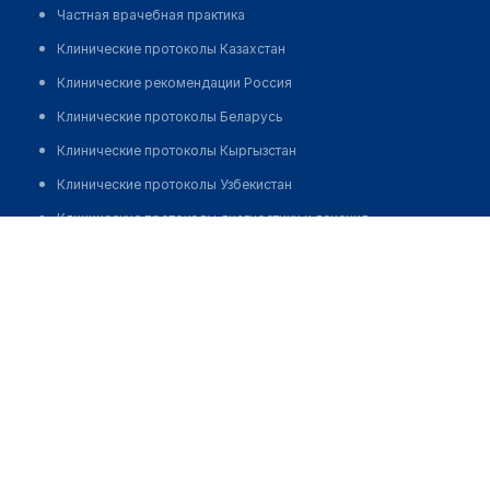
Частная врачебная практика
Клинические протоколы Казахстан
Клинические рекомендации Россия
Клинические протоколы Беларусь
Клинические протоколы Кыргызстан
Клинические протоколы Узбекистан
Клинические протоколы диагностики и лечения
Ондаганов Жолдыгали Давлетович
Обзоры мировой медицинской периодики
Заболевания: обзорные статьи
Новости здравоохранения
Медикаменты
Лабораторные показатели
Медицинские термины
Мобильные приложения
клиникам