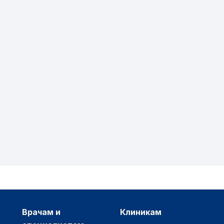
врачам и
клиникам