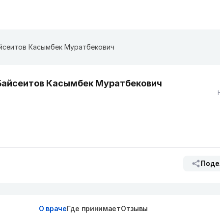
йсеитов Касымбек Муратбекович
Байсеитов Касымбек Муратбекович
Поде
О враче
Где принимает
Отзывы