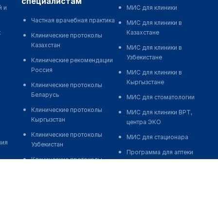
специалистам
й и
МИС для клиники
Частная врачебная практика
МИС для клиники в
к
Казахстане
Клинические протоколы
Казахстан
МИС для клиники в
Узбекистане
Клинические рекомендации
Россия
МИС для клиники в
Кыргызстане
Клинические протоколы
Беларусь
МИС для стоматологии
Клинические протоколы
МИС для клиники ВРТ,
Кыргызстан
центра ЭКО
Клинические протоколы
МИС для стационара
ния
Узбекистан
Программа для аптеки
Клинические протоколы
Автоматизация блока
диагностики и лечения
питания
Обзоры мировой
Реклама и продвижение
медицинской периодики
клиник
Заболевания: обзорные
Разработка сайта клиники