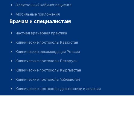
Электронный кабинет пациента
Мобильные приложения
врачам и специалистам
Частная врачебная практика
Клинические протоколы Казахстан
Клинические рекомендации Россия
Клинические протоколы Беларусь
Клинические протоколы Кыргызстан
Клинические протоколы Узбекистан
Клинические протоколы диагностики и лечения
Обзоры мировой медицинской периодики
Емельянцева Александра Александровна
Заболевания: обзорные статьи
Новости здравоохранения
Медикаменты