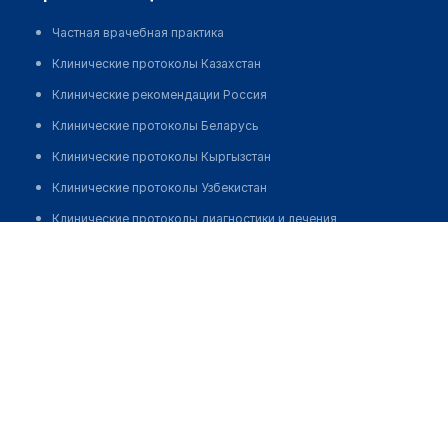
Частная врачебная практика
Клинические протоколы Казахстан
Клинические рекомендации Россия
Клинические протоколы Беларусь
Клинические протоколы Кыргызстан
Клинические протоколы Узбекистан
Клинические протоколы диагностики и лечения
Бектасова Тамирис Болатбековна
Обзоры мировой медицинской периодики
Заболевания: обзорные статьи
Новости здравоохранения
Медикаменты
Лабораторные показатели
Медицинские термины
Мобильные приложения