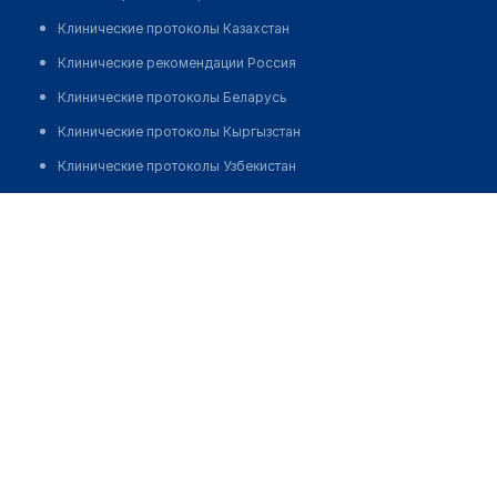
Клинические протоколы Казахстан
Клинические рекомендации Россия
Клинические протоколы Беларусь
Клинические протоколы Кыргызстан
Клинические протоколы Узбекистан
Клинические протоколы диагностики и лечения
Сахипова Сауле Мадиевна
Обзоры мировой медицинской периодики
Заболевания: обзорные статьи
Новости здравоохранения
Медикаменты
Лабораторные показатели
Медицинские термины
Мобильные приложения
клиникам