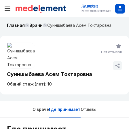
Columbus
Местоположение
Главная
Врачи
Суиншыбаева Асем Токтаровна
Нет отзывов
Суиншыбаева Асем Токтаровна
Общий стаж (лет): 10
О враче
Где принимает
Отзывы