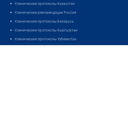
Клинические протоколы Казахстан
Клинические рекомендации Россия
Клинические протоколы Беларусь
Клинические протоколы Кыргызстан
Клинические протоколы Узбекистан
Клинические протоколы диагностики и лечения
Суиншыбаева Асем Токтаровна
Обзоры мировой медицинской периодики
Заболевания: обзорные статьи
Новости здравоохранения
Медикаменты
Лабораторные показатели
Медицинские термины
Мобильные приложения
клиникам
МИС для клиники