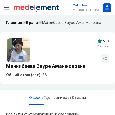
Columbus
Местоположение
Главная
Врачи
Манкибаева Зауре Аманжоловна
5.0
1 отзыв
Манкибаева Зауре Аманжоловна
Общий стаж (лет): 26
О враче
Где принимает
Отзывы
Все виды ультразвуковых исследований