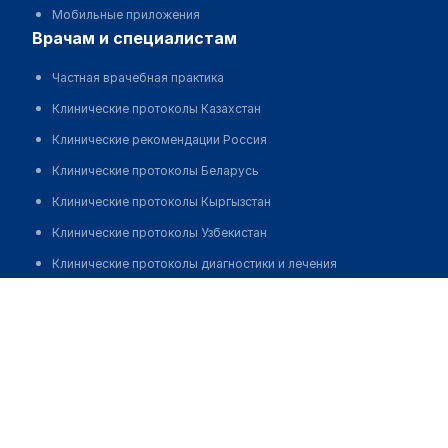
Мобильные приложения
врачам и специалистам
Частная врачебная практика
Клинические протоколы Казахстан
Клинические рекомендации Россия
Клинические протоколы Беларусь
Клинические протоколы Кыргызстан
Клинические протоколы Узбекистан
Клинические протоколы диагностики и лечения
Манкибаева Зауре Аманжоловна
Обзоры мировой медицинской периодики
Заболевания: обзорные статьи
Новости здравоохранения
Медикаменты
Лабораторные показатели