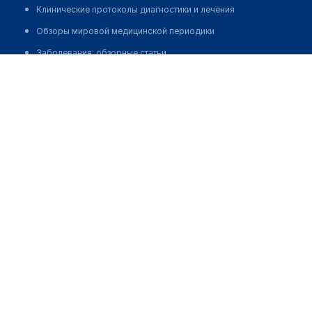
Клинические протоколы диагностики и лечения
Обзоры мировой медицинской периодики
Заболевания: обзорные статьи
Воробьев Евгений Валерьевич
Новости здравоохранения
Медикаменты
Лабораторные показатели
Медицинские термины
Мобильные приложения
клиникам
МИС для клиники
МИС для клиники в Казахстане
МИС для клиники в Узбекистане
МИС для клиники в Кыргызстане
МИС для стоматологии