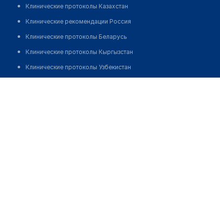
Клинические протоколы Казахстан
Клинические рекомендации Россия
Клинические протоколы Беларусь
Клинические протоколы Кыргызстан
Клинические протоколы Узбекистан
Клинические протоколы диагностики и лечения
Алексеева Нина Ростиславовна
Обзоры мировой медицинской периодики
Заболевания: обзорные статьи
Новости здравоохранения
Медикаменты
Лабораторные показатели
Медицинские термины
Мобильные приложения
клиникам
МИС для клиники