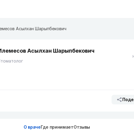
емесов Асылхан Шарыпбекович
Илемесов Асылхан Шарыпбекович
Стоматолог
Поде
О враче
Где принимает
Отзывы