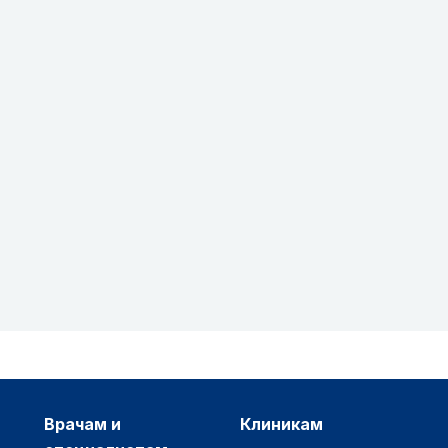
врачам и
клиникам