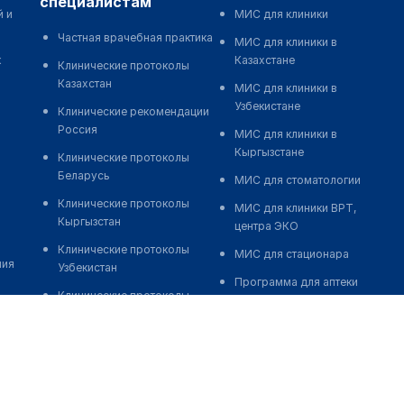
специалистам
й и
МИС для клиники
Частная врачебная практика
МИС для клиники в
к
Казахстане
Клинические протоколы
Казахстан
МИС для клиники в
Узбекистане
Клинические рекомендации
Россия
МИС для клиники в
Кыргызстане
Клинические протоколы
Беларусь
МИС для стоматологии
Клинические протоколы
МИС для клиники ВРТ,
Кыргызстан
центра ЭКО
Клинические протоколы
МИС для стационара
ния
Узбекистан
Программа для аптеки
Клинические протоколы
Автоматизация блока
диагностики и лечения
питания
Обзоры мировой
Реклама и продвижение
медицинской периодики
клиник
Заболевания: обзорные
Разработка сайта клиники