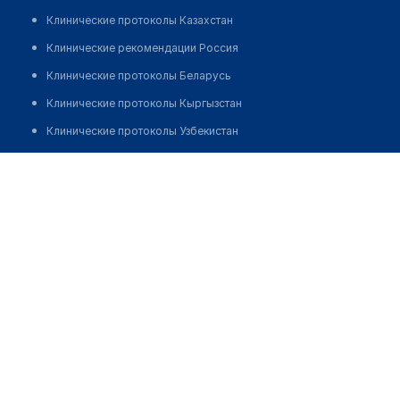
Клинические протоколы Казахстан
Клинические рекомендации Россия
Клинические протоколы Беларусь
Клинические протоколы Кыргызстан
Клинические протоколы Узбекистан
Клинические протоколы диагностики и лечения
Жагипарова Махаббат Токаровна
Обзоры мировой медицинской периодики
Заболевания: обзорные статьи
Новости здравоохранения
Медикаменты
Лабораторные показатели
Медицинские термины
Мобильные приложения
клиникам