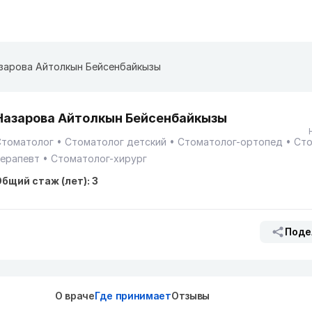
зарова Айтолкын Бейсенбайкызы
Назарова Айтолкын Бейсенбайкызы
Стоматолог
Стоматолог детский
Стоматолог-ортопед
Сто
терапевт
Стоматолог-хирург
бщий стаж (лет): 3
Поде
О враче
Где принимает
Отзывы