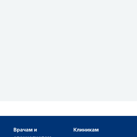
врачам и
клиникам