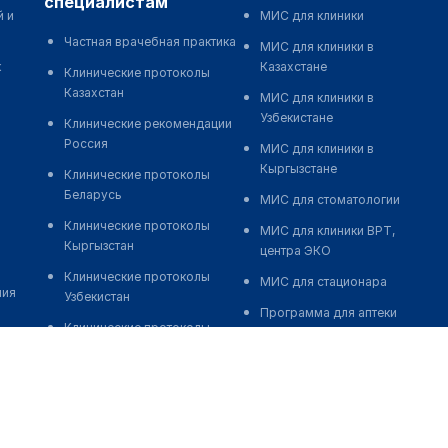
специалистам
й и
МИС для клиники
Частная врачебная практика
МИС для клиники в
к
Казахстане
Клинические протоколы
Казахстан
МИС для клиники в
Узбекистане
Клинические рекомендации
Россия
МИС для клиники в
Кыргызстане
Клинические протоколы
Беларусь
МИС для стоматологии
Клинические протоколы
МИС для клиники ВРТ,
Кыргызстан
центра ЭКО
Клинические протоколы
МИС для стационара
ния
Узбекистан
Программа для аптеки
Клинические протоколы
Автоматизация блока
диагностики и лечения
питания
Обзоры мировой
Реклама и продвижение
медицинской периодики
клиник
Заболевания: обзорные
Разработка сайта клиники