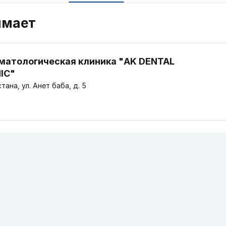
имает
матологическая клиника "AK DENTAL
NIC"
Астана, ул. Анет баба, д. 5