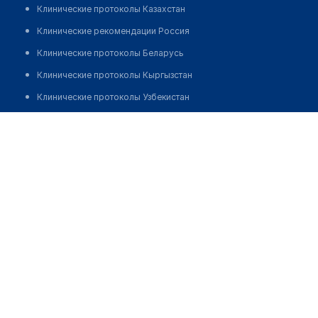
Клинические протоколы Казахстан
Клинические рекомендации Россия
Клинические протоколы Беларусь
Клинические протоколы Кыргызстан
Клинические протоколы Узбекистан
Клинические протоколы диагностики и лечения
Тулапов Рахматулла Дилмуратович
Обзоры мировой медицинской периодики
Заболевания: обзорные статьи
Новости здравоохранения
Медикаменты
Лабораторные показатели
Медицинские термины
Мобильные приложения
клиникам
МИС для клиники