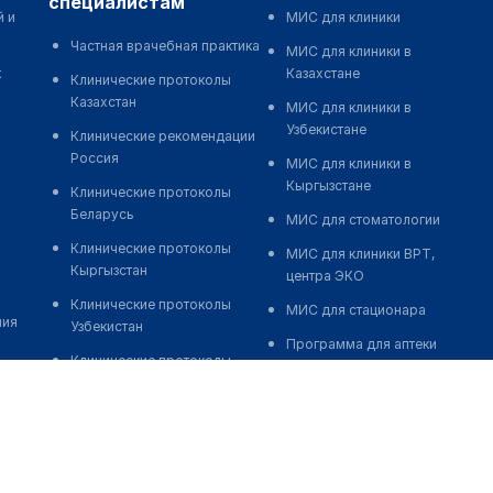
специалистам
й и
МИС для клиники
Частная врачебная практика
МИС для клиники в
к
Казахстане
Клинические протоколы
Казахстан
МИС для клиники в
Узбекистане
Клинические рекомендации
Россия
МИС для клиники в
Кыргызстане
Клинические протоколы
Беларусь
МИС для стоматологии
Клинические протоколы
МИС для клиники ВРТ,
Кыргызстан
центра ЭКО
Клинические протоколы
МИС для стационара
ния
Узбекистан
Программа для аптеки
Клинические протоколы
Автоматизация блока
диагностики и лечения
питания
Обзоры мировой
Реклама и продвижение
медицинской периодики
клиник
Заболевания: обзорные
Разработка сайта клиники