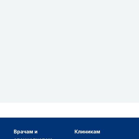
врачам и
клиникам