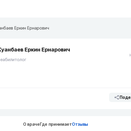
анбаев Еркин Ернарович
Куанбаев Еркин Ернарович
Реабилитолог
Поде
О враче
Где принимает
Отзывы