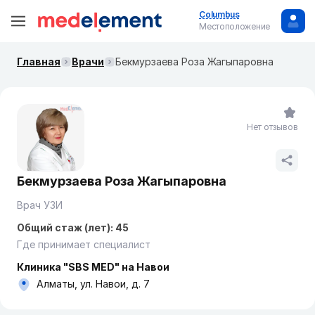
Columbus
Местоположение
Главная
Врачи
Бекмурзаева Роза Жагыпаровна
Нет отзывов
Бекмурзаева Роза Жагыпаровна
Врач УЗИ
Общий стаж (лет): 45
Где принимает специалист
Клиника "SBS MED" на Навои
Алматы, ул. Навои, д. 7