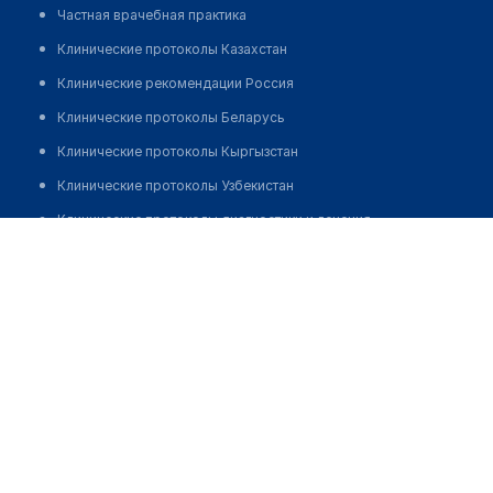
Частная врачебная практика
Клинические протоколы Казахстан
Клинические рекомендации Россия
Клинические протоколы Беларусь
Клинические протоколы Кыргызстан
Клинические протоколы Узбекистан
Клинические протоколы диагностики и лечения
Бекмурзаева Роза Жагыпаровна
Обзоры мировой медицинской периодики
Заболевания: обзорные статьи
Новости здравоохранения
Медикаменты
Лабораторные показатели
Медицинские термины
Мобильные приложения
клиникам