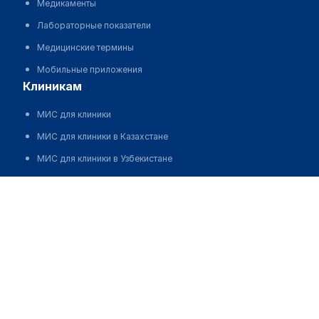
Медикаменты
Лабораторные показатели
Медицинские термины
Мобильные приложения
клиникам
МИС для клиники
МИС для клиники в Казахстане
МИС для клиники в Узбекистане
МИС для клиники в Кыргызстане
Третьяков Павел Викторович
МИС для стоматологии
МИС для клиники ВРТ, центра ЭКО
МИС для стационара
Программа для аптеки
Автоматизация блока питания
Реклама и продвижение клиник