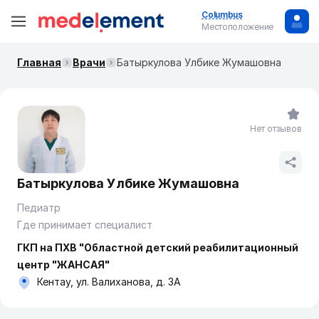
Columbus
Местоположение
Главная
Врачи
Батыркулова Улбике Жумашовна
Нет отзывов
Батыркулова Улбике Жумашовна
Педиатр
Где принимает специалист
ГКП на ПХВ "Областной детский реабилитационный
центр "ЖАНСАЯ"
Кентау, ул. Валиханова, д. 3А