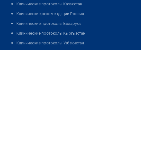
Клинические протоколы Казахстан
Клинические рекомендации Россия
Клинические протоколы Беларусь
Клинические протоколы Кыргызстан
Клинические протоколы Узбекистан
Клинические протоколы диагностики и лечения
Батыркулова Улбике Жумашовна
Обзоры мировой медицинской периодики
Заболевания: обзорные статьи
Новости здравоохранения
Медикаменты
Лабораторные показатели
Медицинские термины
Мобильные приложения
клиникам
МИС для клиники