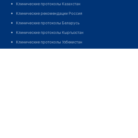
Клинические протоколы Казахстан
Клинические рекомендации Россия
Клинические протоколы Беларусь
Клинические протоколы Кыргызстан
Клинические протоколы Узбекистан
Клинические протоколы диагностики и лечения
Рахимжанова Салтанат Сагындыковна
Обзоры мировой медицинской периодики
Заболевания: обзорные статьи
Новости здравоохранения
Медикаменты
Лабораторные показатели
Медицинские термины
Мобильные приложения
клиникам
МИС для клиники