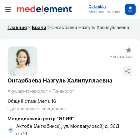
Columbus
Местоположение
Главная
Врачи
Онгарбаева Назгуль Халилуллаевна
Нет отзывов
Онгарбаева Назгуль Халилуллаевна
Акушер-гинеколог
Гинеколог
Общий стаж (лет): 16
Где принимает специалист
Медицинский центр "ӘЛИЯ"
Актобе (Актюбинск), ул. Молдагуловой, д. 56Д,
н.п.10