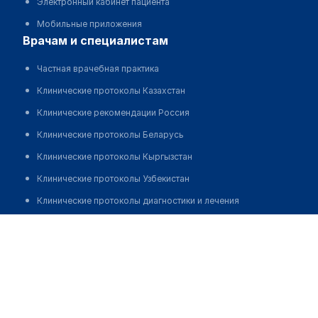
Электронный кабинет пациента
Мобильные приложения
врачам и специалистам
Частная врачебная практика
Клинические протоколы Казахстан
Клинические рекомендации Россия
Клинические протоколы Беларусь
Клинические протоколы Кыргызстан
Клинические протоколы Узбекистан
Клинические протоколы диагностики и лечения
Обзоры мировой медицинской периодики
Онгарбаева Назгуль Халилуллаевна
Заболевания: обзорные статьи
Новости здравоохранения
Медикаменты
Лабораторные показатели