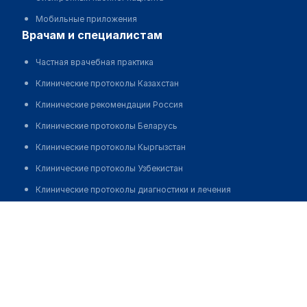
Мобильные приложения
врачам и специалистам
Частная врачебная практика
Клинические протоколы Казахстан
Клинические рекомендации Россия
Клинические протоколы Беларусь
Клинические протоколы Кыргызстан
Клинические протоколы Узбекистан
Клинические протоколы диагностики и лечения
Обзоры мировой медицинской периодики
Трубаченко Наталья Григорьевна
Заболевания: обзорные статьи
Новости здравоохранения
Медикаменты
Лабораторные показатели