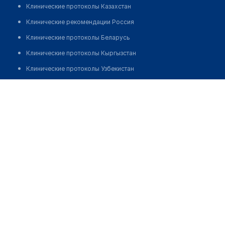
Клинические протоколы Казахстан
Клинические рекомендации Россия
Клинические протоколы Беларусь
Клинические протоколы Кыргызстан
Клинические протоколы Узбекистан
Клинические протоколы диагностики и лечения
Исмагулова Гульжан Касымжановна
Обзоры мировой медицинской периодики
Заболевания: обзорные статьи
Новости здравоохранения
Медикаменты
Лабораторные показатели
Медицинские термины
Мобильные приложения
клиникам
МИС для клиники