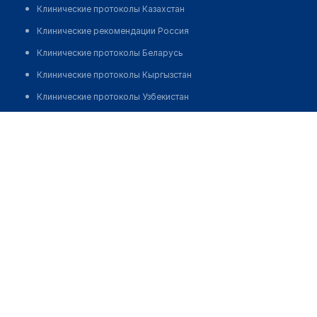
Клинические протоколы Казахстан
Клинические рекомендации Россия
Клинические протоколы Беларусь
Клинические протоколы Кыргызстан
Клинические протоколы Узбекистан
Клинические протоколы диагностики и лечения
Уразгалиева Дана Рыскалиевна
Обзоры мировой медицинской периодики
Заболевания: обзорные статьи
Новости здравоохранения
Медикаменты
Лабораторные показатели
Медицинские термины
Мобильные приложения
клиникам
МИС для клиники