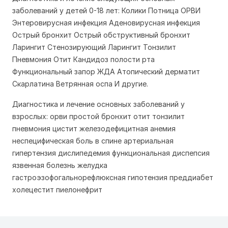
заболеваний у детей 0-18 лет: Колики Потница ОРВИ
Энтеровирусная инфекция Аденовирусная инфекция
Острый бронхит Острый обструктивный бронхит
Ларингит Стенозирующий Ларингит Тонзилит
Пневмония Отит Кандидоз полости рта
Функциональный запор ЖДА Атопический дерматит
Скарлатина Ветрянная оспа И другие.
Диагностика и лечение основных заболеваний у
взрослых: орви простой бронхит отит тонзилит
пневмония цистит железодефицитная анемия
неспецифическая боль в спине артериальная
гипертензия дислипедемия функциональная диспепсия
язвенная болезнь желудка
гастроэзофогальнорефлюксная гипотензия преддиабет
холецестит пиелонефрит