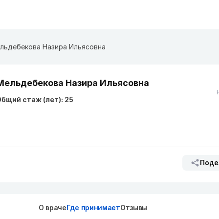
льдебекова Назира Ильясовна
Мельдебекова Назира Ильясовна
бщий стаж (лет): 25
Поде
О враче
Где принимает
Отзывы