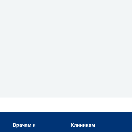
врачам и
клиникам