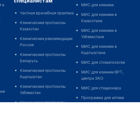
специалистам
й и
МИС для клиники
Частная врачебная практика
МИС для клиники в
к
Казахстане
Клинические протоколы
Казахстан
МИС для клиники в
Узбекистане
Клинические рекомендации
Россия
МИС для клиники в
Кыргызстане
Клинические протоколы
Беларусь
МИС для стоматологии
Клинические протоколы
МИС для клиники ВРТ,
Кыргызстан
центра ЭКО
Клинические протоколы
МИС для стационара
ния
Узбекистан
Программа для аптеки
Клинические протоколы
Автоматизация блока
диагностики и лечения
питания
Обзоры мировой
Реклама и продвижение
медицинской периодики
клиник
Заболевания: обзорные
Разработка сайта клиники