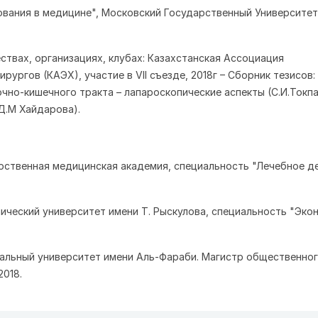
ования в медицине", Московский Государственный Университет 
ствах, организациях, клубах: Казахстанская Ассоциация
рургов (КАЭХ), участие в VII съезде, 2018г – Сборник тезисов:
но-кишечного тракта – лапароскопические аспекты (С.И.Токпа
Д.М Хайдарова).
арственная медицинская академия, специальность "Лечебное де
мический университет имени Т. Рыскулова, специальность "Экон
нальный университет имени Аль-Фараби. Магистр общественно
2018.