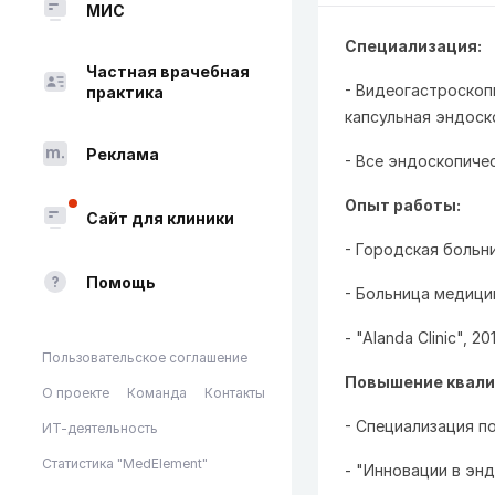
МИС
Специализация:
Частная врачебная
- Видеогастроскоп
практика
капсульная эндоско
Реклама
- Все эндоскопиче
Опыт работы:
Сайт для клиники
- Городская больн
Помощь
- Больница медици
- "Alanda Clinic", 2
Пользовательское соглашение
Повышение квали
О проекте
Команда
Контакты
- Специализация по
ИТ-деятельность
Статистика "MedElement"
- "Инновации в энд