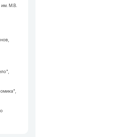
им. М.В.
нов,
ло",
омика",
го