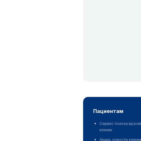
пациентам
Сервис поиска враче
клиник
Акции, новости клини