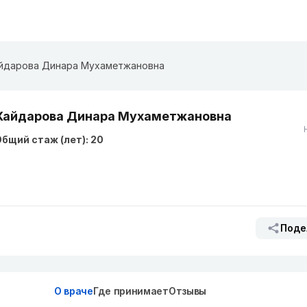
йдарова Динара Мухаметжановна
Хайдарова Динара Мухаметжановна
бщий стаж (лет): 20
Поде
О враче
Где принимает
Отзывы