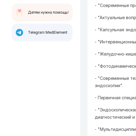
- "Современные пр
Детям нужна помощь!
- "Актуальные воп
- "Капсульная эндо
Telegram MedElement
- "Интервенционны
- "Желудочно-кише
- "Фотодинамическ
- "Современные те
эндоскопии".
- Первичная специа
- "Эндоскопическа
диагностический и 
- "Мультидисципли