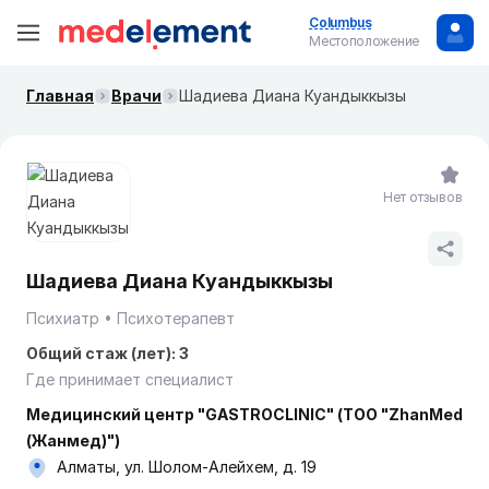
Columbus
Местоположение
Главная
Врачи
Шадиева Диана Куандыккызы
Нет отзывов
Шадиева Диана Куандыккызы
Психиатр
Психотерапевт
Общий стаж (лет): 3
Где принимает специалист
Медицинский центр "GASTROCLINIC" (ТОО "ZhanMed
(Жанмед)")
Алматы, ул. Шолом-Алейхем, д. 19