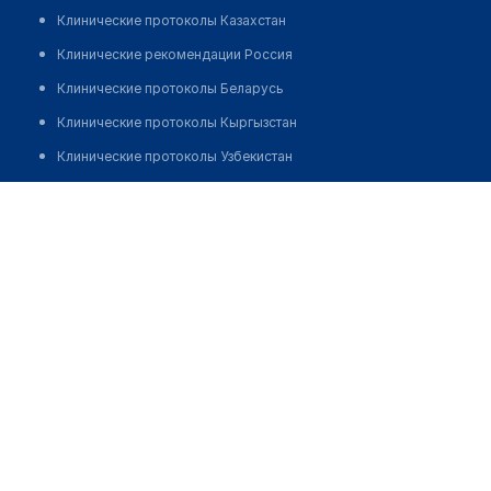
Клинические протоколы Казахстан
Клинические рекомендации Россия
Клинические протоколы Беларусь
Клинические протоколы Кыргызстан
Клинические протоколы Узбекистан
Клинические протоколы диагностики и лечения
Маркус Хойзер
Обзоры мировой медицинской периодики
Заболевания: обзорные статьи
Новости здравоохранения
Медикаменты
Лабораторные показатели
Медицинские термины
Мобильные приложения
клиникам