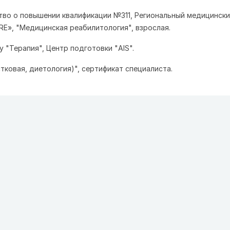
ство о повышении квалификации №311, Региональный медицинск
RE», "Медицинская реабилитология", взрослая.
у "Терапия", Центр подготовки "AIS".
тковая, диетология)", сертификат специалиста.