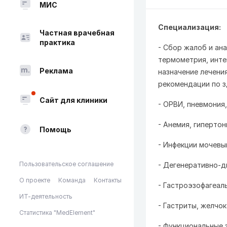
МИС
Специализация:
Частная врачебная
практика
- Сбор жалоб и ан
термометрия, инте
Реклама
назначение лечени
рекомендации по з
Сайт для клиники
- ОРВИ, пневмония,
- Анемия, гиперто
Помощь
- Инфекции мочевы
Пользовательское соглашение
- Дегенеративно-д
О проекте
Команда
Контакты
- Гастроэзофагеал
ИТ-деятельность
- Гастриты, желчо
Статистика "MedElement"
- Функциональные 