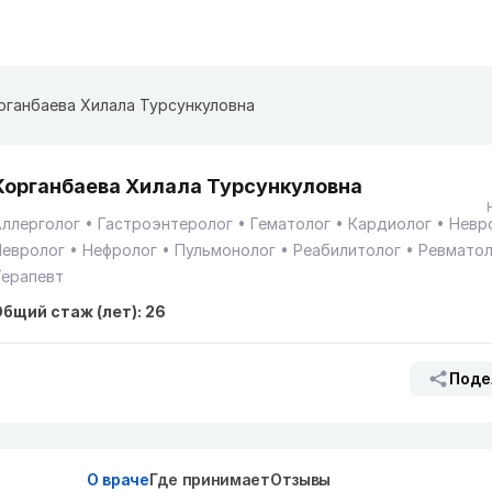
рганбаева Хилала Турсункуловна
Корганбаева Хилала Турсункуловна
Аллерголог
Гастроэнтеролог
Гематолог
Кардиолог
Невр
Невролог
Нефролог
Пульмонолог
Реабилитолог
Ревматол
Терапевт
бщий стаж (лет): 26
Поде
О враче
Где принимает
Отзывы