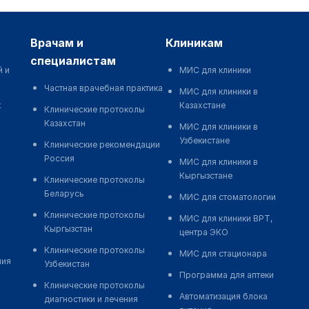
врачам и
клиникам
специалистам
й и
МИС для клиники
Частная врачебная практика
МИС для клиники в
к
Казахстане
Клинические протоколы
Казахстан
МИС для клиники в
Узбекистане
Клинические рекомендации
Россия
МИС для клиники в
Кыргызстане
Клинические протоколы
Беларусь
МИС для стоматологии
Клинические протоколы
МИС для клиники ВРТ,
Кыргызстан
центра ЭКО
Клинические протоколы
МИС для стационара
ния
Узбекистан
Программа для аптеки
Клинические протоколы
Автоматизация блока
диагностики и лечения