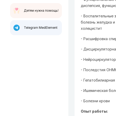
диспепсия, функци
Детям нужна помощь!
- Воспалительные з
болезнь желудка и
Telegram MedElement
холецистит
- Расшифровка спир
- Дисциркуляторна
- Нейроциркулятор
- Последстия ОНМК
- Гепатобилиарная
- Ишемическая бол
- Болезни крови
Опыт работы: