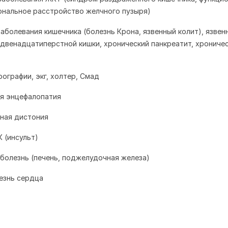
ональное расстройство желчного пузыря)
аболевания кишечника (болезнь Крона, язвенный колит), язвен
 двенадцатиперстной кишки, хронический панкреатит, хрониче
ографии, экг, холтер, Смад
я энцефалопатия
ная дистония
 (инсульт)
 болезнь (печень, поджелудочная железа)
езнь сердца