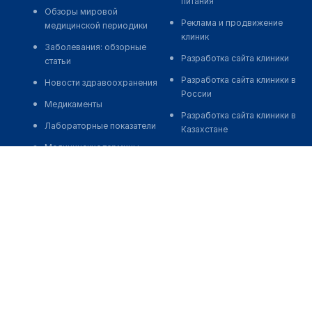
питания
Обзоры мировой
Реклама и продвижение
медицинской периодики
клиник
Заболевания: обзорные
Разработка сайта клиники
статьи
Разработка сайта клиники в
Новости здравоохранения
России
Медикаменты
Разработка сайта клиники в
Лабораторные показатели
Казахстане
Медицинские термины
Разработка сайта клиники в
Беларуси
Мобильные приложения
Разработка сайта клиники в
Кыргызстане
Разработка сайта клиники в
Узбекистане
о нас
medelement global
иции
Пользовательское
Русская версия
соглашение
Қазақша нұсқасы