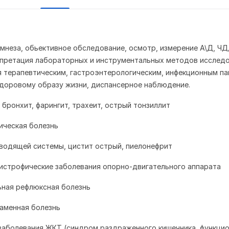
амнеза, обьективное обследование, осмотр, измерение А\Д, ЧД
претация лабораторных и инструментальных методов исследо
я терапевтическим, гастроэнтерологическим, инфекционным па
доровому образу жизни, диспансерное наблюдение.
 бронхит, фарингит, трахеит, острый тонзиллит
ническая болезнь
водящей системы, цистит острый, пиелонефрит
истрофические заболевания опорно-двигательного аппарата
ьная рефлюксная болезнь
каменная болезнь
заболевания ЖКТ (синдром раздраженного кишечника, функци