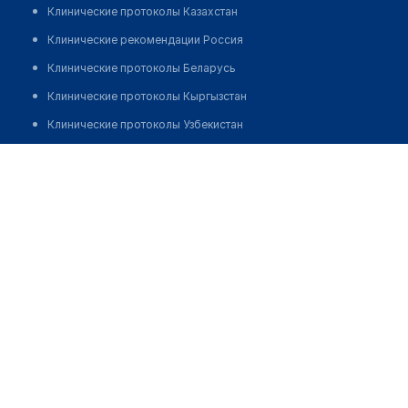
Клинические протоколы Казахстан
Клинические рекомендации Россия
Клинические протоколы Беларусь
Клинические протоколы Кыргызстан
Клинические протоколы Узбекистан
Клинические протоколы диагностики и лечения
Тулепова Гульнар Аббазовна
Обзоры мировой медицинской периодики
Заболевания: обзорные статьи
Новости здравоохранения
Медикаменты
Лабораторные показатели
Медицинские термины
Мобильные приложения
клиникам
МИС для клиники