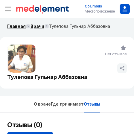
Columbus
Местоположение
Главная
Врачи
Тулепова Гульнар Аббазовна
Нет отзывов
Тулепова Гульнар Аббазовна
О враче
Где принимает
Отзывы
Отзывы (0)