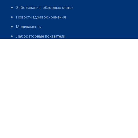
Заболевания: обзорные статьи
Новости здравоохранения
Медикаменты
Лабораторные показатели
Елюбаев Нурлан Кайратович
Медицинские термины
Мобильные приложения
клиникам
МИС для клиники
МИС для клиники в Казахстане
МИС для клиники в Узбекистане
МИС для клиники в Кыргызстане
МИС для стоматологии
МИС для клиники ВРТ, центра ЭКО
МИС для стационара