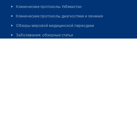
Клинические протоколы Узбекистан
Клинические протоколы диагностики и лечения
Обзоры мировой медицинской периодики
Заболевания: обзорные статьи
Базилова Зейнеп Рахимбаевна
Новости здравоохранения
Медикаменты
Лабораторные показатели
Медицинские термины
Мобильные приложения
клиникам
МИС для клиники
МИС для клиники в Казахстане
МИС для клиники в Узбекистане
МИС для клиники в Кыргызстане