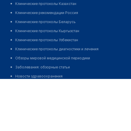
Клинические протоколы Казахстан
Клинические рекомендации Россия
Клинические протоколы Беларусь
Клинические протоколы Кыргызстан
Клинические протоколы Узбекистан
Клинические протоколы диагностики и лечения
Обзоры мировой медицинской периодики
Заболевания: обзорные статьи
Новости здравоохранения
Заболотная Анжелика Михайловна
Медикаменты
Лабораторные показатели
Медицинские термины
Мобильные приложения
клиникам
МИС для клиники