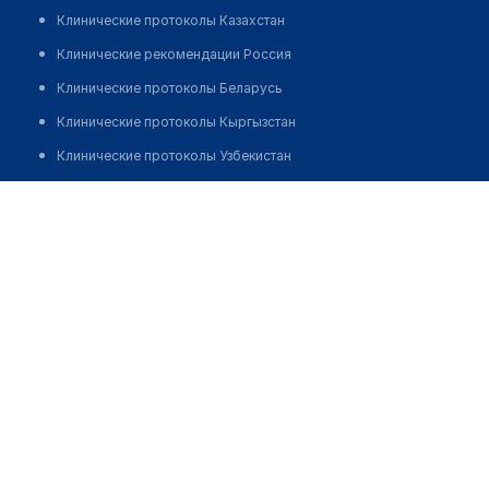
Клинические протоколы Казахстан
Клинические рекомендации Россия
Клинические протоколы Беларусь
Клинические протоколы Кыргызстан
Клинические протоколы Узбекистан
Клинические протоколы диагностики и лечения
Абдиева Лайла Керимхановна
Обзоры мировой медицинской периодики
Заболевания: обзорные статьи
Новости здравоохранения
Медикаменты
Лабораторные показатели
Медицинские термины
Мобильные приложения
клиникам