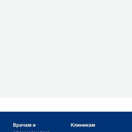
врачам и
клиникам