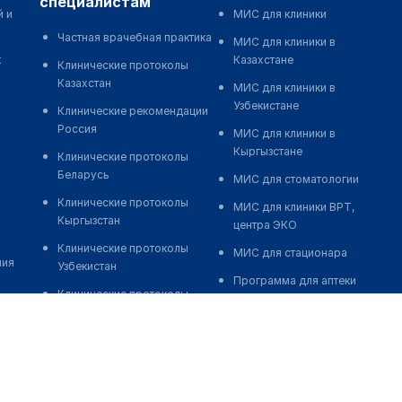
специалистам
й и
МИС для клиники
Частная врачебная практика
МИС для клиники в
к
Казахстане
Клинические протоколы
Казахстан
МИС для клиники в
Узбекистане
Клинические рекомендации
Россия
МИС для клиники в
Кыргызстане
Клинические протоколы
Беларусь
МИС для стоматологии
Клинические протоколы
МИС для клиники ВРТ,
Кыргызстан
центра ЭКО
Клинические протоколы
МИС для стационара
ния
Узбекистан
Программа для аптеки
Клинические протоколы
Автоматизация блока
диагностики и лечения
питания
Обзоры мировой
Реклама и продвижение
медицинской периодики
клиник
Заболевания: обзорные
Разработка сайта клиники