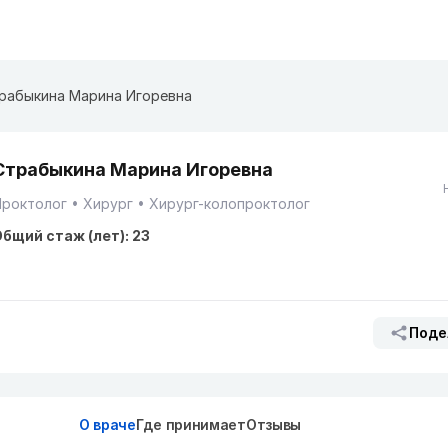
рабыкина Марина Игоревна
Страбыкина Марина Игоревна
Проктолог
Хирург
Хирург-колопроктолог
бщий стаж (лет): 23
Поде
О враче
Где принимает
Отзывы