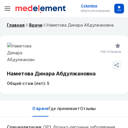
Columbus
Местоположение
Главная
Врачи
Наметова Динара Абдулжановна
Нет отзывов
Наметова Динара Абдулжановна
Общий стаж (лет): 5
О враче
Где принимает
Отзывы
Специализация:
ОРЗ, бронхо-легочные заболевания,