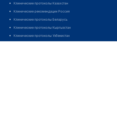
Клинические протоколы Казахстан
Клинические рекомендации Россия
Клинические протоколы Беларусь
Клинические протоколы Кыргызстан
Клинические протоколы Узбекистан
Клинические протоколы диагностики и лечения
Наметова Динара Абдулжановна
Обзоры мировой медицинской периодики
Заболевания: обзорные статьи
Новости здравоохранения
Медикаменты
Лабораторные показатели
Медицинские термины
Мобильные приложения
клиникам
МИС для клиники