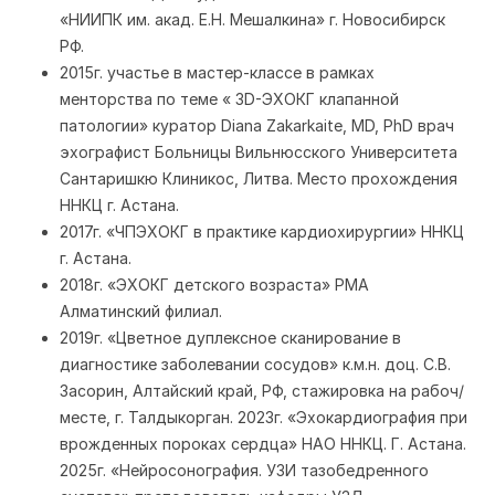
«НИИПК им. акад. Е.Н. Мешалкина» г. Новосибирск
РФ.
2015г. участье в мастер-классе в рамках
менторства по теме « 3D-ЭХОКГ клапанной
патологии» куратор Diana Zakarkaite, MD, PhD врач
эхографист Больницы Вильнюсского Университета
Сантаришкю Клиникос, Литва. Место прохождения
ННКЦ г. Астана.
2017г. «ЧПЭХОКГ в практике кардиохирургии» ННКЦ
г. Астана.
2018г. «ЭХОКГ детского возраста» РМА
Алматинский филиал.
2019г. «Цветное дуплексное сканирование в
диагностике заболевании сосудов» к.м.н. доц. С.В.
Засорин, Алтайский край, РФ, стажировка на рабоч/
месте, г. Талдыкорган. 2023г. «Эхокардиография при
врожденных пороках сердца» НАО ННКЦ. Г. Астана.
2025г. «Нейросонография. УЗИ тазобедренного