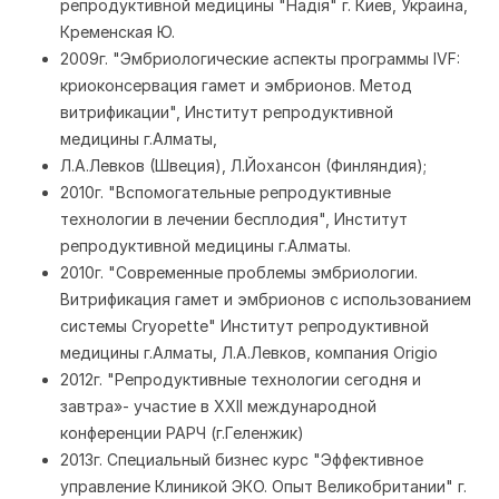
репродуктивной медицины "Надiя" г. Киев, Украина,
Кременская Ю.
2009г. "Эмбриологические аспекты программы IVF:
криоконсервация гамет и эмбрионов. Метод
витрификации", Институт репродуктивной
медицины г.Алматы,
Л.А.Левков (Швеция), Л.Йохансон (Финляндия);
2010г. "Вспомогательные репродуктивные
технологии в лечении бесплодия", Институт
репродуктивной медицины г.Алматы.
2010г. "Современные проблемы эмбриологии.
Витрификация гамет и эмбрионов с использованием
системы Cryopette" Институт репродуктивной
медицины г.Алматы, Л.А.Левков, компания Origio
2012г. "Репродуктивные технологии сегодня и
завтра»- участие в ХХII международной
конференции РАРЧ (г.Геленжик)
2013г. Специальный бизнес курс "Эффективное
управление Клиникой ЭКО. Опыт Великобритании" г.