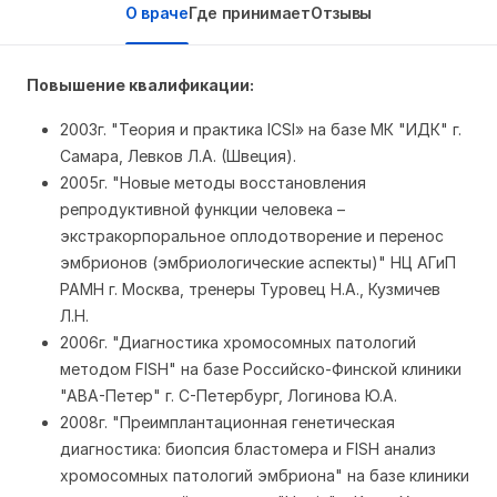
О враче
Где принимает
Отзывы
Повышение квалификации:
2003г. "Теория и практика ICSI» на базе МК "ИДК" г.
Самара, Левков Л.А. (Швеция).
2005г. "Новые методы восстановления
репродуктивной функции человека –
экстракорпоральное оплодотворение и перенос
эмбрионов (эмбриологические аспекты)" НЦ АГиП
РАМН г. Москва, тренеры Туровец Н.А., Кузмичев
Л.Н.
2006г. "Диагностика хромосомных патологий
методом FISH" на базе Российско-Финской клиники
"АВА-Петер" г. С-Петербург, Логинова Ю.А.
2008г. "Преимплантационная генетическая
диагностика: биопсия бластомера и FISH анализ
хромосомных патологий эмбриона" на базе клиники