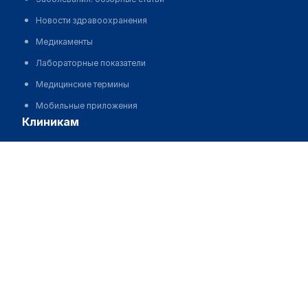
Новости здравоохранения
Медикаменты
Лабораторные показатели
Медицинские термины
Мобильные приложения
клиникам
МИС для клиники
Чистяков Владимир Владимирович
МИС для клиники в Казахстане
МИС для клиники в Узбекистане
МИС для клиники в Кыргызстане
МИС для стоматологии
МИС для клиники ВРТ, центра ЭКО
МИС для стационара
Программа для аптеки