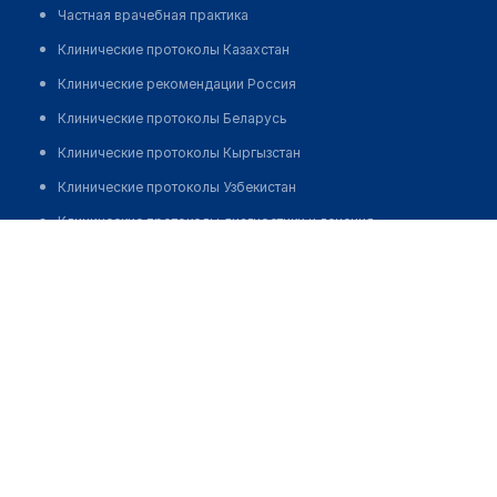
Частная врачебная практика
Клинические протоколы Казахстан
Клинические рекомендации Россия
Клинические протоколы Беларусь
Клинические протоколы Кыргызстан
Клинические протоколы Узбекистан
Клинические протоколы диагностики и лечения
Дарибаева Акмарал Ауелбековна
Обзоры мировой медицинской периодики
Заболевания: обзорные статьи
Новости здравоохранения
Медикаменты
Лабораторные показатели
Медицинские термины
Мобильные приложения
клиникам