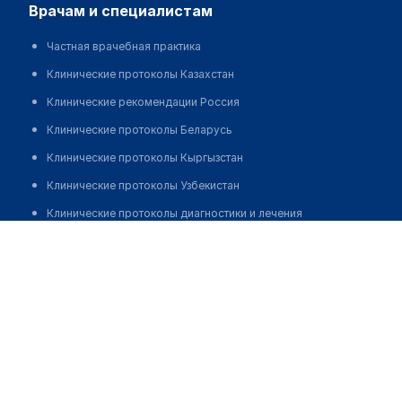
врачам и специалистам
Частная врачебная практика
Клинические протоколы Казахстан
Клинические рекомендации Россия
Клинические протоколы Беларусь
Клинические протоколы Кыргызстан
Клинические протоколы Узбекистан
Клинические протоколы диагностики и лечения
Орсалиева Несибели Жунусовна
Обзоры мировой медицинской периодики
Заболевания: обзорные статьи
Новости здравоохранения
Медикаменты
Лабораторные показатели
Медицинские термины