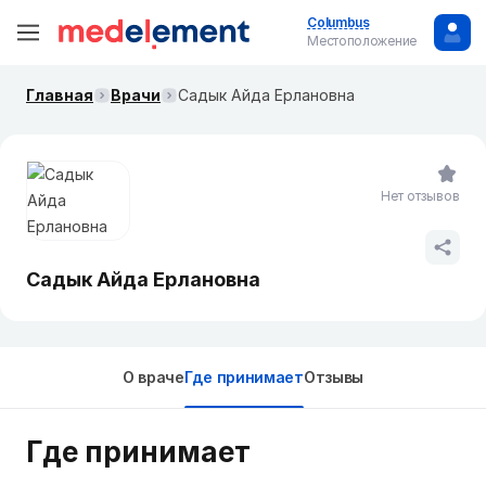
Columbus
Местоположение
Главная
Врачи
Садык Айда Ерлановна
Нет отзывов
Садык Айда Ерлановна
О враче
Где принимает
Отзывы
Где принимает