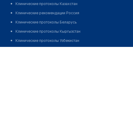
Клинические протоколы Казахстан
Клинические рекомендации Россия
Клинические протоколы Беларусь
Клинические протоколы Кыргызстан
Клинические протоколы Узбекистан
Клинические протоколы диагностики и лечения
Садык Айда Ерлановна
Обзоры мировой медицинской периодики
Заболевания: обзорные статьи
Новости здравоохранения
Медикаменты
Лабораторные показатели
Медицинские термины
Мобильные приложения
клиникам
МИС для клиники