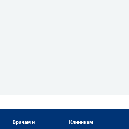
врачам и
клиникам