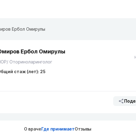
иров Ербол Омирулы
Омиров Ербол Омирулы
ЛОР/ Оториноларинголог
бщий стаж (лет): 25
Поде
О враче
Где принимает
Отзывы