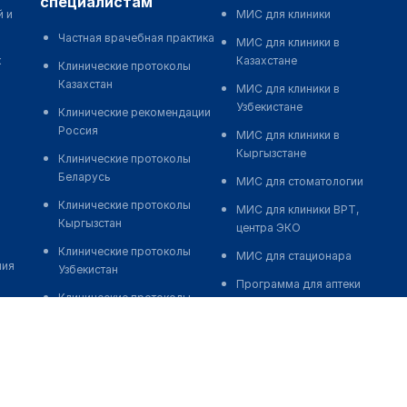
специалистам
й и
МИС для клиники
Частная врачебная практика
МИС для клиники в
к
Казахстане
Клинические протоколы
Казахстан
МИС для клиники в
Узбекистане
Клинические рекомендации
Россия
МИС для клиники в
Кыргызстане
Клинические протоколы
Беларусь
МИС для стоматологии
Клинические протоколы
МИС для клиники ВРТ,
Кыргызстан
центра ЭКО
Клинические протоколы
МИС для стационара
ния
Узбекистан
Программа для аптеки
Клинические протоколы
Автоматизация блока
диагностики и лечения
питания
Обзоры мировой
Реклама и продвижение
медицинской периодики
клиник
Заболевания: обзорные
Разработка сайта клиники