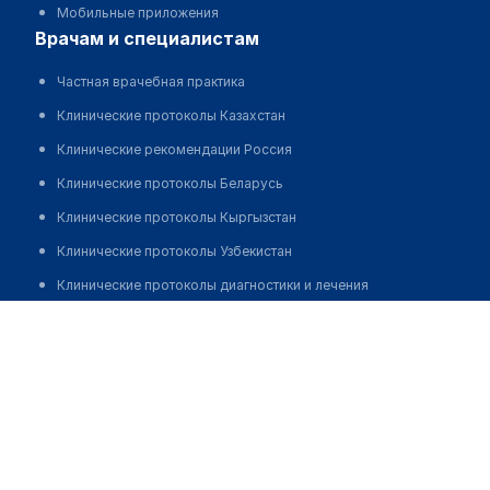
Мобильные приложения
врачам и специалистам
Частная врачебная практика
Клинические протоколы Казахстан
Клинические рекомендации Россия
Клинические протоколы Беларусь
Клинические протоколы Кыргызстан
Клинические протоколы Узбекистан
Клинические протоколы диагностики и лечения
Яковлев Владимир Вячеславович
Обзоры мировой медицинской периодики
Заболевания: обзорные статьи
Новости здравоохранения
Медикаменты
Лабораторные показатели
Медицинские термины