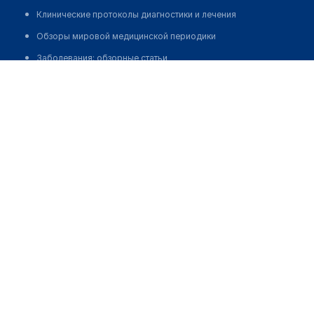
Клинические протоколы диагностики и лечения
Обзоры мировой медицинской периодики
Заболевания: обзорные статьи
Кузьмина Галина Васильевна
Новости здравоохранения
Медикаменты
Лабораторные показатели
Медицинские термины
Мобильные приложения
клиникам
МИС для клиники
МИС для клиники в Казахстане
МИС для клиники в Узбекистане
МИС для клиники в Кыргызстане
МИС для стоматологии