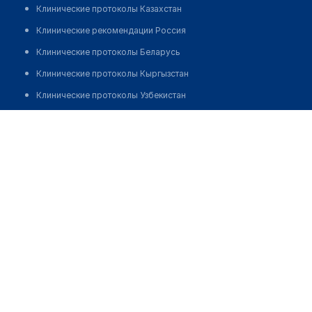
Клинические протоколы Казахстан
Клинические рекомендации Россия
Клинические протоколы Беларусь
Клинические протоколы Кыргызстан
Клинические протоколы Узбекистан
Клинические протоколы диагностики и лечения
Бакытулы Ернар
Обзоры мировой медицинской периодики
Заболевания: обзорные статьи
Новости здравоохранения
Медикаменты
Лабораторные показатели
Медицинские термины
Мобильные приложения
клиникам
МИС для клиники