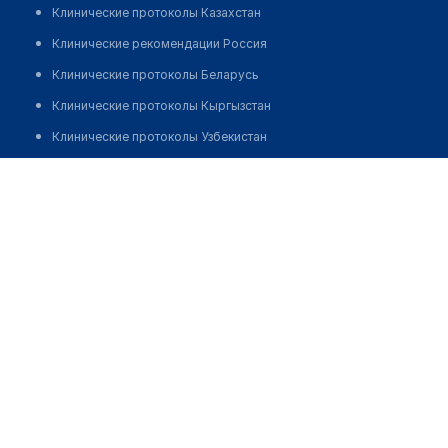
Клинические протоколы Казахстан
Клинические рекомендации Россия
Клинические протоколы Беларусь
Клинические протоколы Кыргызстан
Клинические протоколы Узбекистан
Клинические протоколы диагностики и лечения
Ахметкалиев Рахметолла Ситмулдинович
Обзоры мировой медицинской периодики
Заболевания: обзорные статьи
Новости здравоохранения
Медикаменты
Лабораторные показатели
Медицинские термины
Мобильные приложения
клиникам
МИС для клиники