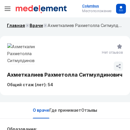
Columbus
Местоположение
Главная
Врачи
Ахметкалиев Рахметолла Ситмулдинович
Нет отзывов
Ахметкалиев Рахметолла Ситмулдинович
Общий стаж (лет): 54
О враче
Где принимает
Отзывы
Образование: