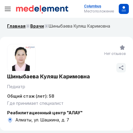
Columbus
Местоположение
Главная
Врачи
Шиныбаева Куляш Каримовна
Нет отзывов
Шиныбаева Куляш Каримовна
Педиатр
Общий стаж (лет): 58
Где принимает специалист
Реабилитационный центр "АЛАУ"
Алматы, ул. Шашкина, д. 7