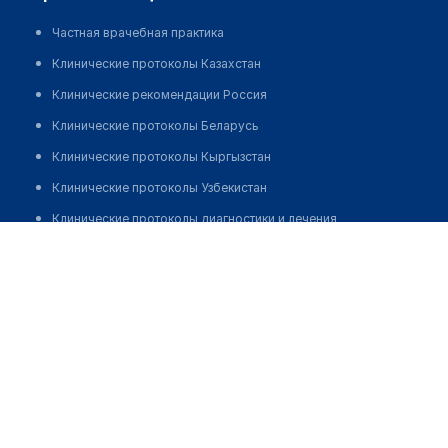
Частная врачебная практика
Клинические протоколы Казахстан
Клинические рекомендации Россия
Клинические протоколы Беларусь
Клинические протоколы Кыргызстан
Клинические протоколы Узбекистан
Клинические протоколы диагностики и лечения
Шиныбаева Куляш Каримовна
Обзоры мировой медицинской периодики
Заболевания: обзорные статьи
Новости здравоохранения
Медикаменты
Лабораторные показатели
Медицинские термины
Мобильные приложения