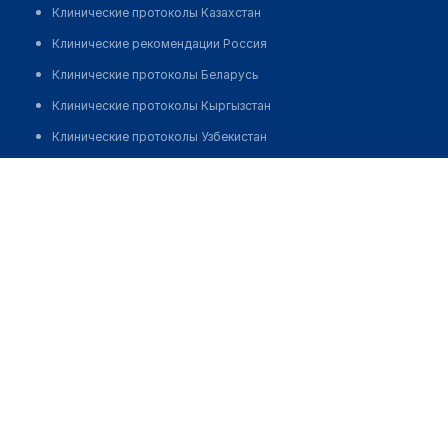
Клинические протоколы Казахстан
Клинические рекомендации Россия
Клинические протоколы Беларусь
Клинические протоколы Кыргызстан
Клинические протоколы Узбекистан
Клинические протоколы диагностики и лечения
Асылбеков Нурсултан Кудайбергенулы
Обзоры мировой медицинской периодики
Заболевания: обзорные статьи
Новости здравоохранения
Медикаменты
Лабораторные показатели
Медицинские термины
Мобильные приложения
клиникам
МИС для клиники